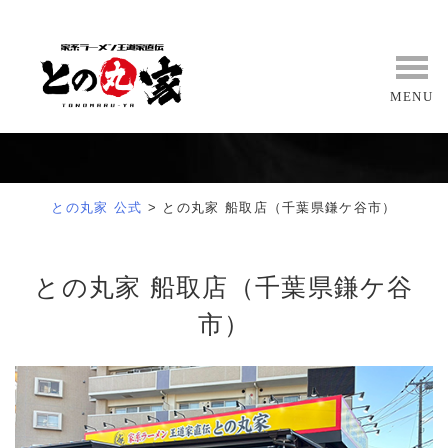
Skip
to
content
MENU
との丸家 公式
>
との丸家 船取店（千葉県鎌ケ谷市）
との丸家 船取店（千葉県鎌ケ谷
市）