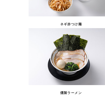
ネギ赤つけ麺
燻製ラーメン