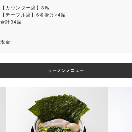
【カウンター席】8席
【テーブル席】6名掛け×4席
合計34席
現金
ラーメンメニュー