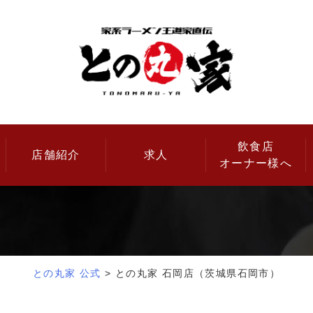
Skip
to
content
飲食店
店舗紹介
求人
オーナー様へ
との丸家 公式
>
との丸家 石岡店（茨城県石岡市）