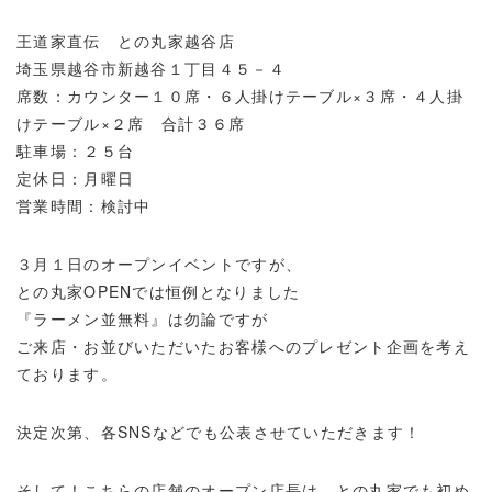
王道家直伝 との丸家越谷店
埼玉県越谷市新越谷１丁目４５－４
席数：カウンター１０席・６人掛けテーブル×３席・４人掛
けテーブル×２席 合計３６席
駐車場：２５台
定休日：月曜日
営業時間：検討中
３月１日のオープンイベントですが、
との丸家OPENでは恒例となりました
『ラーメン並無料』は勿論ですが
ご来店・お並びいただいたお客様へのプレゼント企画を考え
ております。
決定次第、各SNSなどでも公表させていただきます！
そして！こちらの店舗のオープン店長は、との丸家でも初め