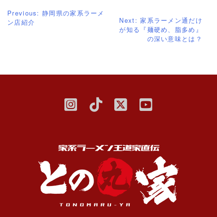
Previous:
静岡県の家系ラーメ
Next:
家系ラーメン通だけ
ン店紹介
が知る『麺硬め、脂多め』
の深い意味とは？
投
稿
ナ
ビ
ゲ
ー
シ
ョ
ン